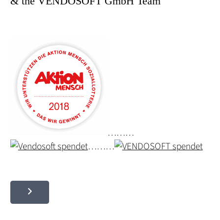
& the VENDOSOFT GmbH Team
………
………