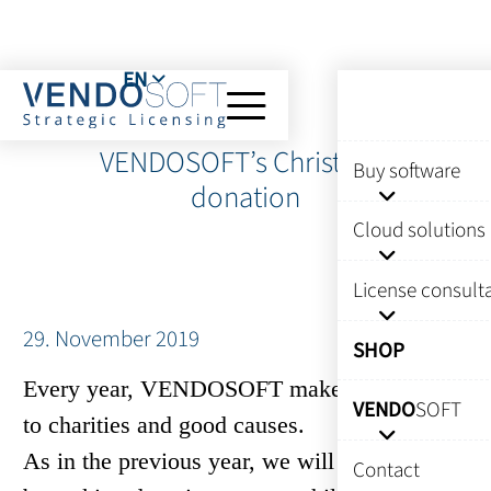
EN
VENDOSOFT’s Christmas
Buy software
donation
Cloud solutions
License consult
29. November 2019
SHOP
Every year, VENDOSOFT makes a donation
VENDO
SOFT
to charities and good causes.
As in the previous year, we will once again
Contact