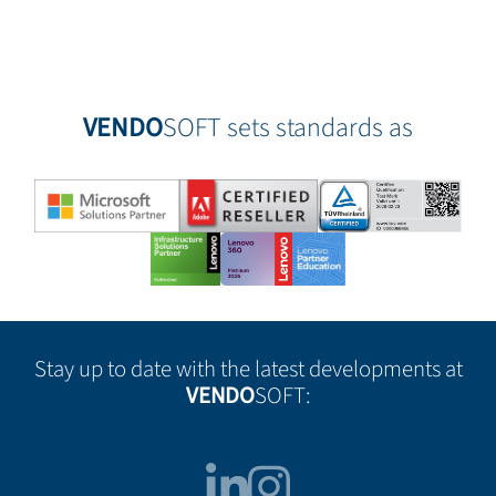
+49-8143-57196971
VENDO
SOFT sets standards as
Stay up to date with the latest developments at
VENDO
SOFT: